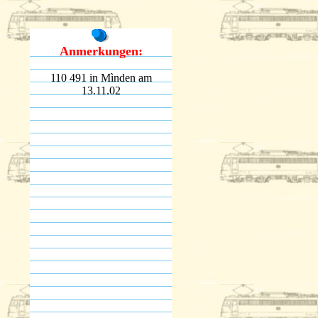
Anmerkungen:
110 491 in Mìnden am
13.11.02